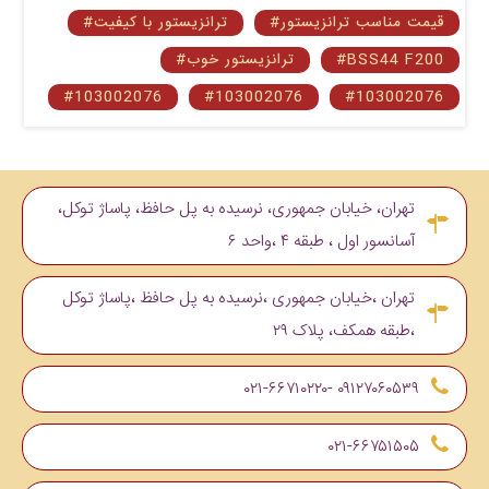
#قیمت مناسب ترانزیستور
#ترانزیستور با کیفیت
#BSS44 F200
#ترانزیستور خوب
#103002076
#103002076
#103002076
تهران، خیابان جمهوری، نرسیده به پل حافظ، پاساژ توکل،
آسانسور اول ، طبقه ۴ ،واحد ۶
تهران ،خیابان جمهوری ،نرسیده به پل حافظ ،پاساژ توکل
،طبقه همکف، پلاک ۲۹
۰۹۱۲۷۰۶۰۵۳۹ -۰۲۱-۶۶۷۱۰۲۲۰
۰۲۱-۶۶۷۵۱۵۰۵