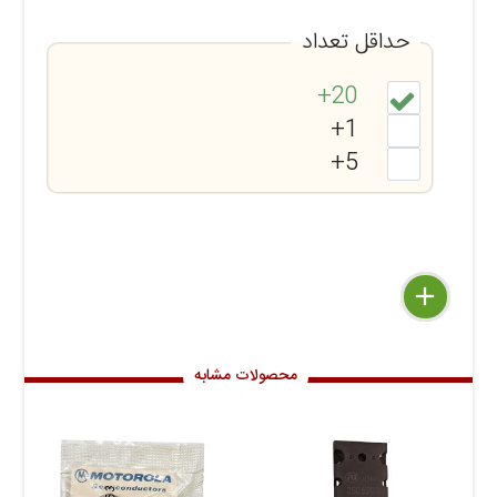
حداقل تعداد
20+
1+
5+
delete
remove
add
محصولات مشابه