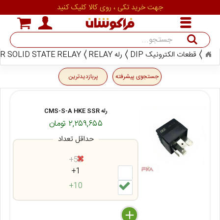
جهت خرید تکی ، روی کالا کلیک کنید
قطعات الکترونیک DIP
رله RELAY
R SOLID STATE RELAY
جستجو
جستجوی پیشرفته
پربازدیدترین
رله CMS-S-A HKE SSR
۲,۲۵۹,۶۵۵ تومان
حداقل تعداد
50+
1+
10+
delete
remove
add