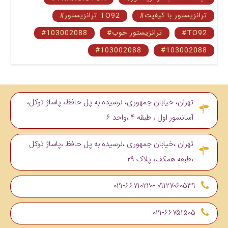
#ترانزیستور با کیفیت
#ترانزیستور TO92
#TO92
#ترانزیستور خوب
#103002088
#103002088
#103002088
تهران، خیابان جمهوری، نرسیده به پل حافظ، پاساژ توکل،
آسانسور اول ، طبقه ۴ ،واحد ۶
تهران ،خیابان جمهوری ،نرسیده به پل حافظ ،پاساژ توکل
،طبقه همکف، پلاک ۲۹
۰۹۱۲۷۰۶۰۵۳۹ -۰۲۱-۶۶۷۱۰۲۲۰
۰۲۱-۶۶۷۵۱۵۰۵