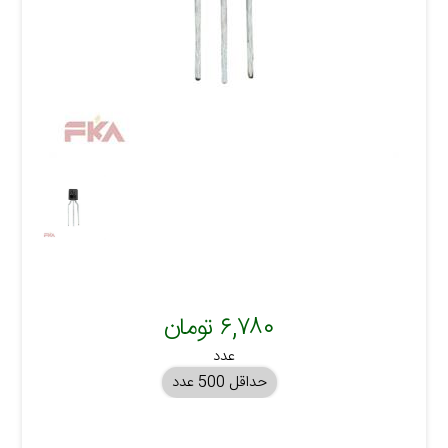
۶,۷۸۰ تومان
عدد
حداقل 500 عدد