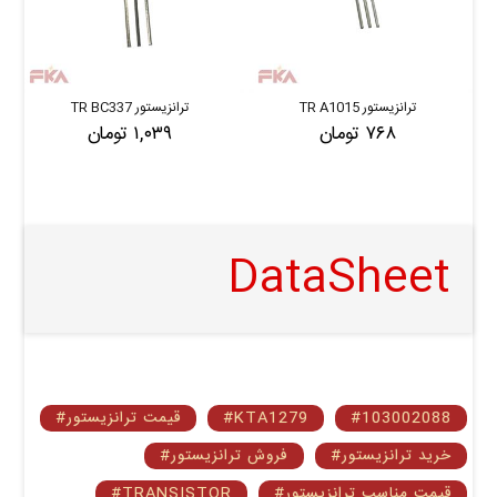
ترانزیستور TR A1015
ترانزیستور TR BC337
۷۶۸ تومان
۱,۰۳۹ تومان
DataSheet
#103002088
#KTA1279
#قیمت ترانزیستور
#خرید ترانزیستور
#فروش ترانزیستور
#قیمت مناسب ترانزیستور
#TRANSISTOR