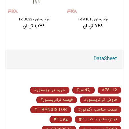
ترانزیستور TR A1015
ترانزیستور TR BC337
۷۶۸ تومان
۱,۰۳۹ تومان
DataSheet
#78L12
#رگلاتور
#خرید ترانزیستور
#فروش ترانزیستور
#قیمت ترانزیستور
#قیمت مناسب رگلاتور
# TRANSISTOR
#ترانزیستور با کیفیت
#TO92