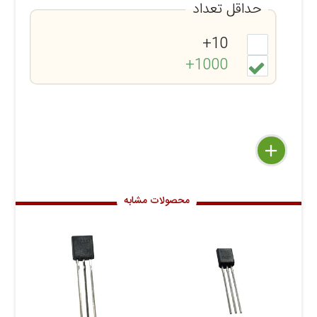
حداقل تعداد
10+
1000+
delete
remove
add
محصولات مشابه