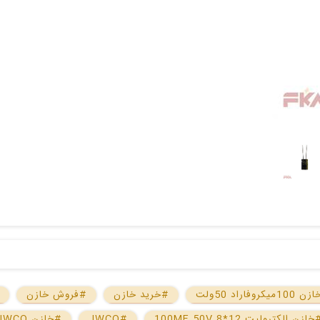
10میکروفاراد 50ولت
#خرید خازن
#فروش خازن
خازن الکترولیت 100MF 50V 8*12
#JWCO
#خازن JWCO