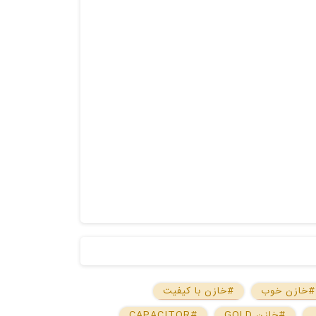
#خازن خوب
#خازن با کیفیت
#خازن GOLD
#CAPACITOR