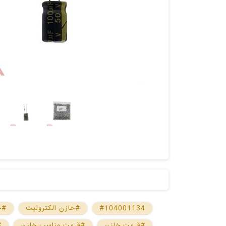
#104001134
#خازن الکترولیت
#خازن 0
#قیمت خازن
#قیمت مناسب خازن
#