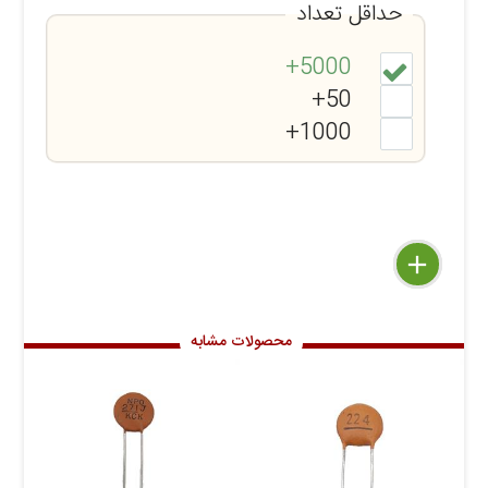
حداقل تعداد
5000+
50+
1000+
delete
remove
add
محصولات مشابه