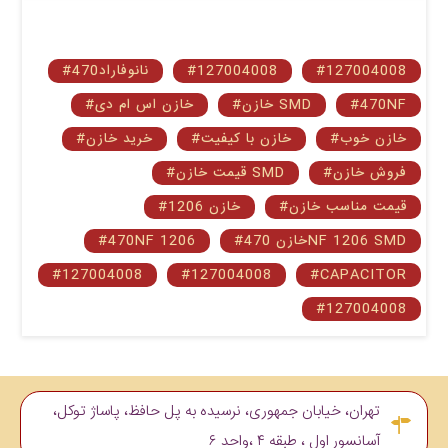
#127004008
#127004008
#470نانوفاراد
#470NF
#خازن SMD
#خازن اس ام دی
#خازن خوب
#خازن با کیفیت
#خرید خازن
#فروش خازن
#قیمت خازن SMD
#قیمت مناسب خازن
#خازن 1206
#خازن 470NF 1206 SMD
#470NF 1206
#127004008
#127004008
#CAPACITOR
#127004008
تهران، خیابان جمهوری، نرسیده به پل حافظ، پاساژ توکل،
آسانسور اول ، طبقه ۴ ،واحد ۶