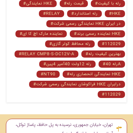
#رله با کیفیت
#قیمت رله
#نمایندگی HKE
#HKE
#رله استاندارد
#RELAY
#نمایندگی رسمی شرکت HKE در ایران
#نماینده رسمی برند HKE
#نماینده مارک اچ کا ای
#112029
#رله محافظ کولر گازی
#بهترین کیفیت رله
#RELAY CMP8-S-DC12V-A
#رله 40A
#رله 12ولت 40آمپر 4پین
#نمایندگی انحصاری رله HKE
#NT90
#فراکوشان نمایندگی رسمی شرکت HKE درایران
#112029
تهران، خیابان جمهوری، نرسیده به پل حافظ، پاساژ توکل،