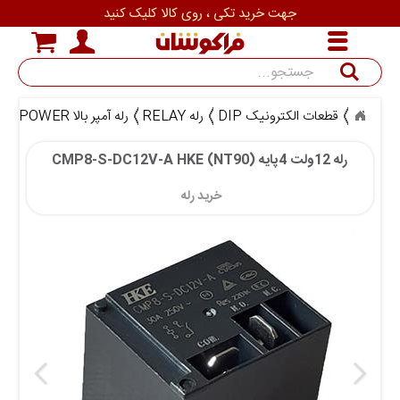
جهت خرید تکی ، روی کالا کلیک کنید
جستجو
قطعات الکترونیک DIP
رله RELAY
رله آمپر بالا POWER
رله 12ولت
رله 12ولت 4پایه (CMP8-S-DC12V-A HKE (NT90
خرید رله 