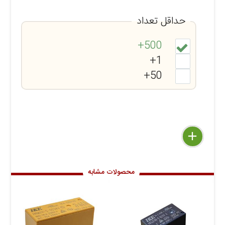
حداقل تعداد
500+
1+
50+
delete
remove
add
محصولات مشابه