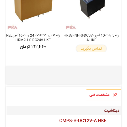
رله 5 ولت 10 آمپر HRS3FNH-S-DC5V-
رله کتابی 1کنتاکت 24 ولت 16آمپر REL
HRM2H-S-DC24V HKE
A HKE
۲۱۲,۴۴۰ تومان
تماس بگیرید
مشخصات فنی
دیتاشیت
CMP8-S-DC12V-A HKE