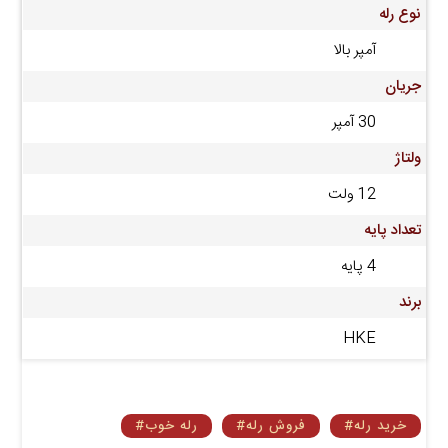
نوع رله
آمپر بالا
جریان
30 آمپر
ولتاژ
12 ولت
تعداد پایه
4 پایه
برند
HKE
#خرید رله
#فروش رله
#رله خوب