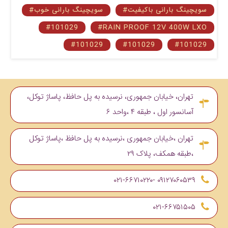
#سویچینگ بارانی باکیفیت
#سویچینگ بارانی خوب
#101029
#RAIN PROOF 12V 400W LXO
#101029
#101029
#101029
تهران، خیابان جمهوری، نرسیده به پل حافظ، پاساژ توکل،
آسانسور اول ، طبقه ۴ ،واحد ۶
تهران ،خیابان جمهوری ،نرسیده به پل حافظ ،پاساژ توکل
،طبقه همکف، پلاک ۲۹
۰۹۱۲۷۰۶۰۵۳۹ -۰۲۱-۶۶۷۱۰۲۲۰
۰۲۱-۶۶۷۵۱۵۰۵