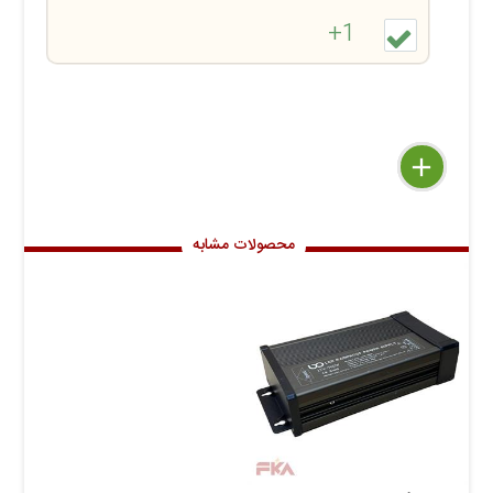
1+
delete
remove
add
محصولات مشابه