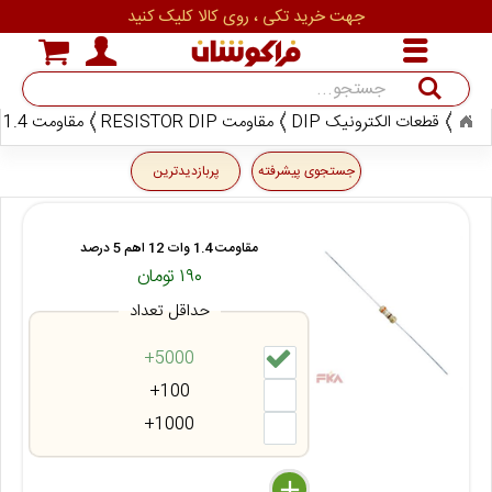
جهت خرید تکی ، روی کالا کلیک کنید
قطعات الکترونیک DIP
مقاومت RESISTOR DIP
مقاومت 1.4 وات
جستجو
جستجوی پیشرفته
پربازدیدترین
مقاومت 1.4 وات 12 اهم 5 درصد
۱۹۰ تومان
حداقل تعداد
5000+
100+
1000+
delete
remove
add