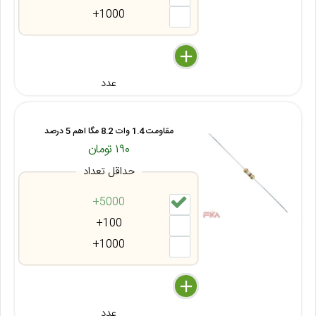
1000+
delete
remove
add
عدد
مقاومت 1.4 وات 8.2 مگا اهم 5 درصد
۱۹۰ تومان
حداقل تعداد
5000+
100+
1000+
delete
remove
add
عدد