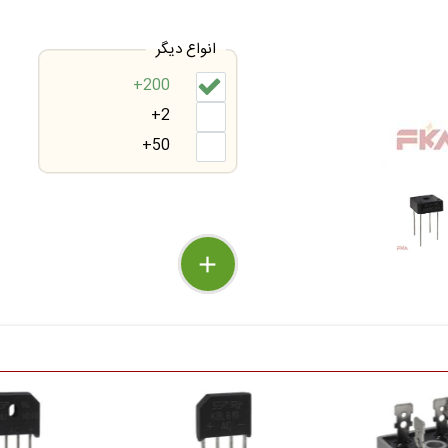
انواع دیگر
200+
2+
50+
delete
remove
add