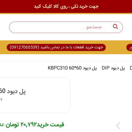
جهت خرید تکی ، روی کالا کلیک کنید
ر
جهت خرید قطعات با ما در تماس باشید (09127060539)
پل دیود DIP
پل دیود KBPC310 60*60
پل دیود KBPC310 60*60
۲۷
قیمت خرید
۲۰,۷۹۲ تومان
عد