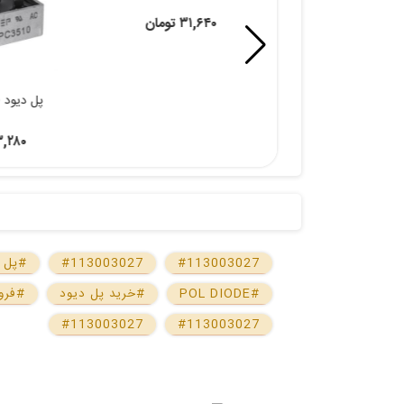
۳۱,۶۴۰ تومان
پل دیود KBPC3510
پل دیود شانه ای  95*95
۶۳,۲۸۰ تومان
۱۴,۴۶۴
#113003027
#113003027
#پل د
#POL DIODE
#خرید پل دیود
#فرو
#113003027
#113003027