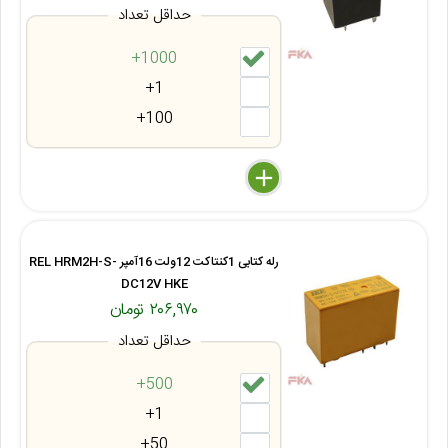
حداقل تعداد
1000+
1+
100+
delete
remove
add
رله کتابی 1کنتاکت 12ولت 16آمپر REL HRM2H-S-
DC12V HKE
۲۰۶,۹۷۰ تومان
حداقل تعداد
500+
1+
50+