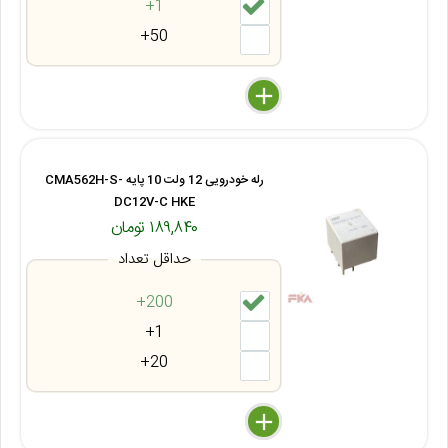
1+
50+
delete
remove
add
رله خودرویی 12 ولت 10 پایه CMA562H-S-
DC12V-C HKE
۱۸۹,۸۴۰ تومان
حداقل تعداد
200+
1+
20+
delete
remove
add