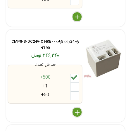
delete
remove
add
رله 24ولت 5پایه -CMP8-S-DC24V-C HKE -
NT90
۲۴۶,۳۴۰ تومان
حداقل تعداد
500+
1+
50+
delete
remove
add