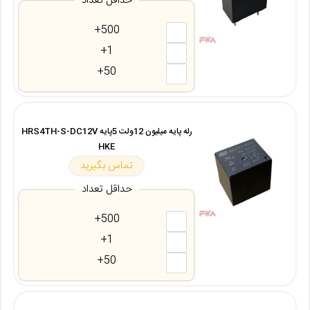
حداقل تعداد
500+
1+
50+
رله پایه میلیون 12ولت 5پایه HRS4TH-S-DC12V
HKE
تماس بگیرید
حداقل تعداد
500+
1+
50+