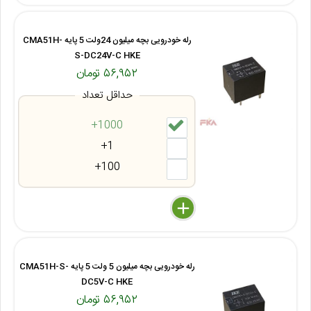
رله خودرویی بچه میلیون 24ولت 5 پایه CMA51H-
S-DC24V-C HKE
۵۶,۹۵۲ تومان
حداقل تعداد
1000+
1+
100+
delete
remove
add
رله خودرویی بچه میلیون 5 ولت 5 پایه CMA51H-S-
DC5V-C HKE
۵۶,۹۵۲ تومان