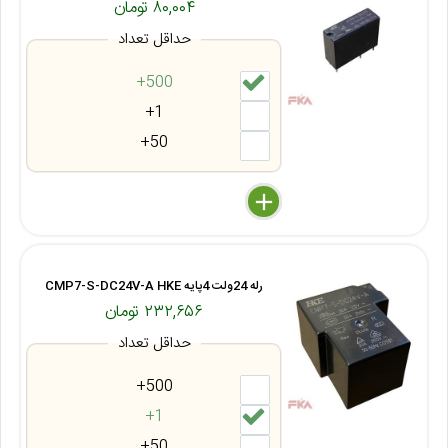
۸۰,۰۰۴ تومان
حداقل تعداد
500+
1+
50+
delete
remove
add
رله 24ولت 4پایه CMP7-S-DC24V-A HKE
۲۳۲,۶۵۶ تومان
حداقل تعداد
500+
1+
50+