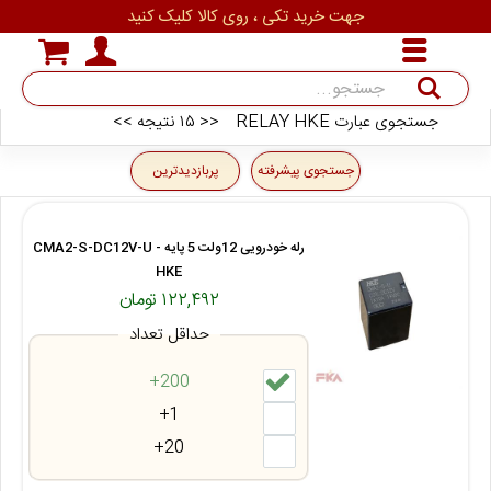
جهت خرید تکی ، روی کالا کلیک کنید
جستجوی عبارت RELAY HKE
<< ۱۵ نتیجه >>
جستجو
جستجوی پیشرفته
پربازدیدترین
رله خودرویی 12ولت 5 پایه CMA2-S-DC12V-U -
HKE
۱۲۲,۴۹۲ تومان
حداقل تعداد
200+
1+
20+