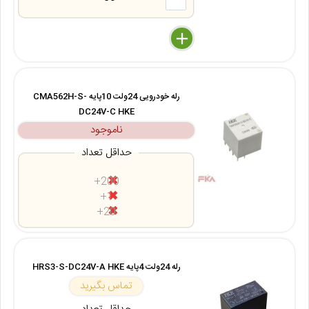
delete
remove
add
رله خودرویی 24ولت 10پایه CMA562H-S-
DC24V-C HKE
ناموجود
حداقل تعداد
200+
1+
20+
رله 24ولت 4پایه HRS3-S-DC24V-A HKE
تماس بگیرید