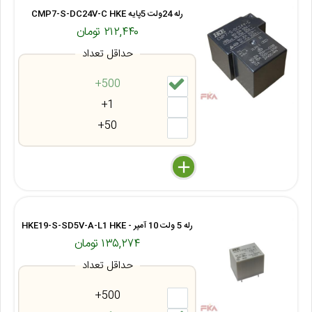
رله 24ولت 5پایه CMP7-S-DC24V-C HKE
۲۱۲,۴۴۰ تومان
حداقل تعداد
500+
1+
50+
delete
remove
add
رله 5 ولت 10 آمپر - HKE19-S-SD5V-A-L1 HKE
۱۳۵,۲۷۴ تومان
حداقل تعداد
500+